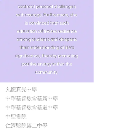
confront personal challenges
with courage. Furthermore, she
is convinced that such
education cultivates resilience
among students and deepens
their understanding of life's
significance, thereby promoting
positive energy within the
community.
九龍真光中學
中華基督教會基新中學
中華基督教會基道中學
中聖書院
仁濟醫院第二中學