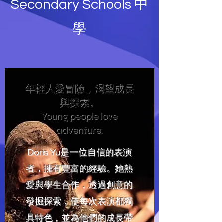
Secondary Schools 中
學
年輕人愛冒險，渴望成長
與探索。
Young people love
adventure.
Doris Yu是一位自信的表演
者，擁有豐富的經驗。她熱
愛與學生合作，透過創意的
發掘探索，使每次表演都獨
具特色，並為他們的成長帶