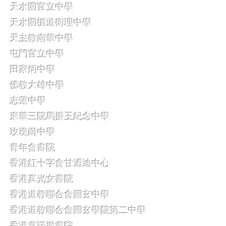
天水圍官立中學
天水圍循道衛理中學
天主教南華中學
屯門官立中學
田家炳中學
佛教大雄中學
志蓮中學
東華三院馬振玉紀念中學
玫瑰崗中學
青年會書院
香港紅十字會甘迺迪中心
香港真光女書院
香港道教聯合會圓玄中學
香港道教聯合會圓玄學院第二中學