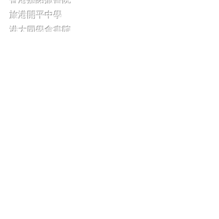
香港嘉諾撒書院
旅港開平中學
港大同學會書院
聖公會林裘謀中學
聖公會梁季彝中學
聖母無玷聖心書院
銘賢書院
樂善堂余近卿中學
鄧肇堅維多利亞官立中學
嶺南中學
體藝中學