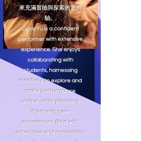
來充滿冒險與探索的新體
驗。
Doris Yu is a confident
performer with extensive
experience. She enjoys
collaborating with
students, harnessing
creativity to explore and
make performance
unique, while providing
them with new
experiences filled with
adventure and exploration